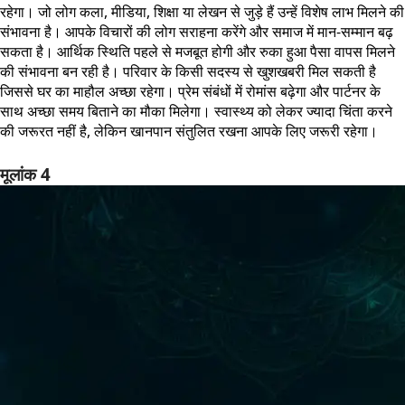
रहेगा। जो लोग कला, मीडिया, शिक्षा या लेखन से जुड़े हैं उन्हें विशेष लाभ मिलने की
संभावना है। आपके विचारों की लोग सराहना करेंगे और समाज में मान-सम्मान बढ़
सकता है। आर्थिक स्थिति पहले से मजबूत होगी और रुका हुआ पैसा वापस मिलने
की संभावना बन रही है। परिवार के किसी सदस्य से खुशखबरी मिल सकती है
जिससे घर का माहौल अच्छा रहेगा। प्रेम संबंधों में रोमांस बढ़ेगा और पार्टनर के
साथ अच्छा समय बिताने का मौका मिलेगा। स्वास्थ्य को लेकर ज्यादा चिंता करने
की जरूरत नहीं है, लेकिन खानपान संतुलित रखना आपके लिए जरूरी रहेगा।
मूलांक 4