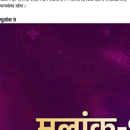
फायदेमंद रहेगा।
मूलांक 9