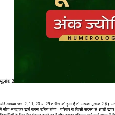
मूलांक 2
यदि आपका जन्म 2, 11, 20 या 29 तारीख को हुआ है तो आपका मूलांक 2 है। आ
में सोच-समझकर खर्च करना उचित रहेगा। परिवार के किसी सदस्य से अच्छी खबर म