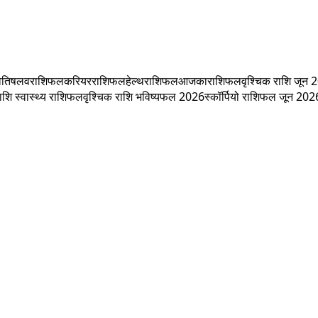
ोतिष
लवराशिफल
करियरराशिफल
हेल्थराशिफल
आजकाराशिफल
वृश्चिक राशि जून
ाशि स्वास्थ्य राशिफल
वृश्चिक राशि भविष्यफल 2026
स्कॉर्पियो राशिफल जून 202