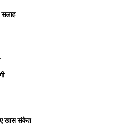
र सलाह
ल
गी
लिए खास संकेत