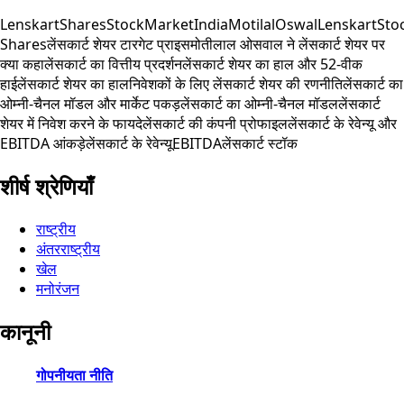
LenskartShares
StockMarketIndia
MotilalOswal
LenskartSto
Shares
लेंसकार्ट शेयर टारगेट प्राइस
मोतीलाल ओसवाल ने लेंसकार्ट शेयर पर
क्या कहा
लेंसकार्ट का वित्तीय प्रदर्शन
लेंसकार्ट शेयर का हाल और 52-वीक
हाई
लेंसकार्ट शेयर का हाल
निवेशकों के लिए लेंसकार्ट शेयर की रणनीति
लेंसकार्ट का
ओम्नी-चैनल मॉडल और मार्केट पकड़
लेंसकार्ट का ओम्नी-चैनल मॉडल
लेंसकार्ट
शेयर में निवेश करने के फायदे
लेंसकार्ट की कंपनी प्रोफाइल
लेंसकार्ट के रेवेन्यू और
EBITDA आंकड़े
लेंसकार्ट के रेवेन्यू
EBITDA
लेंसकार्ट स्टॉक
शीर्ष श्रेणियाँ
राष्ट्रीय
अंतरराष्ट्रीय
खेल
मनोरंजन
कानूनी
गोपनीयता नीति