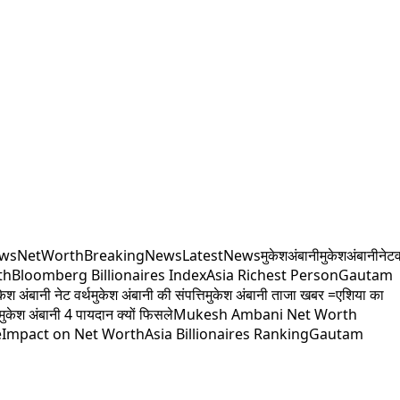
ews
NetWorth
BreakingNews
LatestNews
मुकेशअंबानी
मुकेशअंबानीनेटव
th
Bloomberg Billionaires Index
Asia Richest Person
Gautam
केश अंबानी नेट वर्थ
मुकेश अंबानी की संपत्ति
मुकेश अंबानी ताजा खबर =
एशिया का
मुकेश अंबानी 4 पायदान क्यों फिसले
Mukesh Ambani Net Worth
e
Impact on Net Worth
Asia Billionaires Ranking
Gautam