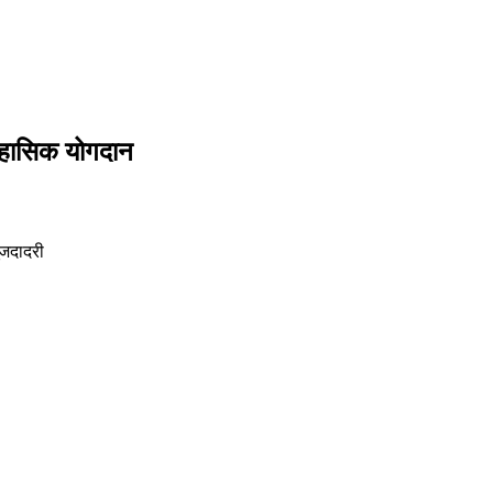
तिहासिक योगदान
ूज
दादरी