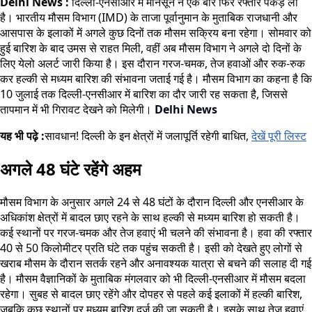
Delhi News :
दिल्ली-एनसीआर में मानसून ने एक बार फिर रफ्तार पकड़ ली
है। भारतीय मौसम विभाग (IMD) के ताजा पूर्वानुमान के मुताबिक राजधानी और
आसपास के इलाकों में अगले कुछ दिनों तक मौसम सक्रिय बना रहेगा। सोमवार को
हुई बारिश के बाद उमस से राहत मिली, वहीं अब मौसम विभाग ने अगले दो दिनों के
लिए येलो अलर्ट जारी किया है। इस दौरान गरज-चमक, तेज हवाओं और रुक-रुक
कर हल्की से मध्यम बारिश की संभावना जताई गई है। मौसम विभाग का कहना है कि
10 जुलाई तक दिल्ली-एनसीआर में बारिश का दौर जारी रह सकता है, जिससे
तापमान में भी गिरावट देखने को मिलेगी।
Delhi News
यह भी पढ़े :
सावधान! दिल्ली के इन क्षेत्रों में जलापूर्ति रहेगी बाधित,
देखें पूरी लिस्ट
अगले 48 घंटे रहेंगे अहम
मौसम विभाग के अनुसार अगले 24 से 48 घंटों के दौरान दिल्ली और एनसीआर के
अधिकांश क्षेत्रों में बादल छाए रहने के साथ हल्की से मध्यम बारिश हो सकती है।
कई स्थानों पर गरज-चमक और तेज हवाएं भी चलने की संभावना है। हवा की रफ्तार
40 से 50 किलोमीटर प्रति घंटे तक पहुंच सकती है। इसी को देखते हुए लोगों से
खराब मौसम के दौरान सतर्क रहने और अनावश्यक यात्रा से बचने की सलाह दी गई
है। मौसम वैज्ञानिकों के मुताबिक मंगलवार को भी दिल्ली-एनसीआर में मौसम बदला
रहेगा। सुबह से बादल छाए रहेंगे और दोपहर से पहले कई इलाकों में हल्की बारिश,
जबकि कुछ स्थानों पर मध्यम बारिश दर्ज की जा सकती है। इसके साथ तेज हवाएं,