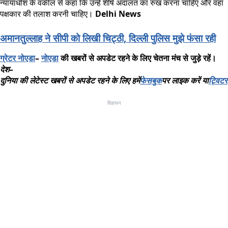
न्यायाधीश के वकील से कहा कि उन्हें शीर्ष अदालत का रुख करना चाहिए और वहां
पक्षकार की तलाश करनी चाहिए।
Delhi News
अमानतुल्लाह ने सीपी को लिखी चिट्ठी, दिल्ली पुलिस मुझे फंसा रही
ग्रेटर
नोएडा
–
नोएडा
की
खबरों
से
अपडेट
रहने
के
लिए
चेतना
मंच
से
जुड़े
रहें।
देश
–
दुनिया
की
लेटेस्ट
खबरों
से
अपडेट
रहने
के
लिए
हमें
फेसबुक
पर
लाइक
करें
या
ट्विटर
विज्ञापन