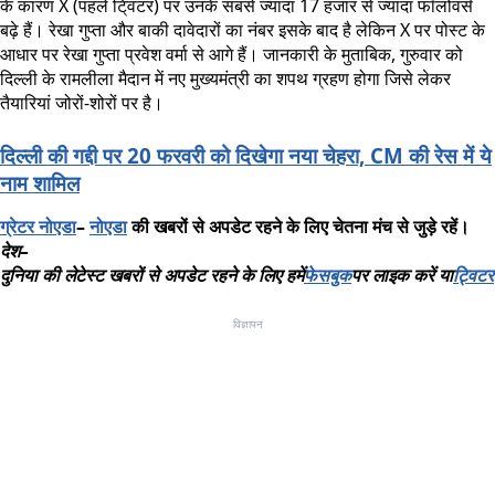
के कारण X (पहले टि्वटर) पर उनके सबसे ज्यादा 17 हजार से ज्यादा फॉलोवर्स
बढ़े हैं। रेखा गुप्ता और बाकी दावेदारों का नंबर इसके बाद है लेकिन X पर पोस्ट के
आधार पर रेखा गुप्ता प्रवेश वर्मा से आगे हैं। जानकारी के मुताबिक, गुरुवार को
दिल्ली के रामलीला मैदान में नए मुख्यमंत्री का शपथ ग्रहण होगा जिसे लेकर
तैयारियां जोरों-शोरों पर है।
दिल्ली की गद्दी पर 20 फरवरी को दिखेगा नया चेहरा, CM की रेस में ये
नाम शामिल
ग्रेटर
नोएडा
–
नोएडा
की
खबरों
से
अपडेट
रहने
के
लिए
चेतना
मंच
से
जुड़े
रहें।
देश
–
दुनिया
की
लेटेस्ट
खबरों
से
अपडेट
रहने
के
लिए
हमें
फेसबुक
पर
लाइक
करें
या
ट्विटर
विज्ञापन