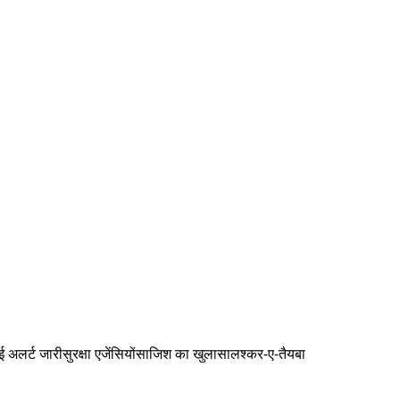
ई अलर्ट जारी
सुरक्षा एजेंसियों
साजिश का खुलासा
लश्कर-ए-तैयबा