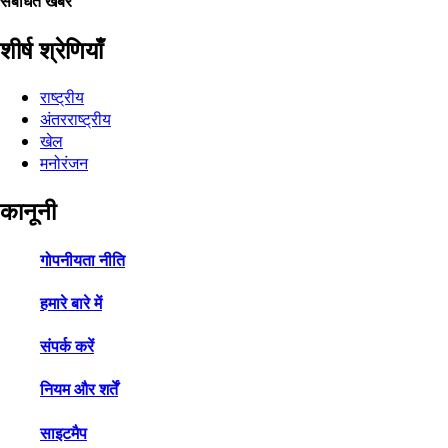
संबंधित खबरें
शीर्ष श्रेणियाँ
राष्ट्रीय
अंतरराष्ट्रीय
खेल
मनोरंजन
कानूनी
गोपनीयता नीति
हमारे बारे में
संपर्क करें
नियम और शर्तें
साइटमैप