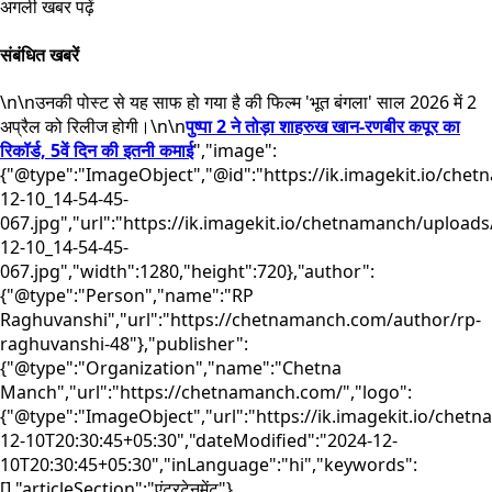
अगली खबर पढ़ें
संबंधित खबरें
\n\nउनकी पोस्ट से यह साफ हो गया है की फिल्म 'भूत बंगला' साल 2026 में 2
अप्रैल को रिलीज होगी।\n\n
पुष्पा 2 ने तोड़ा शाहरुख खान-रणबीर कपूर का
रिकॉर्ड, 5वें दिन की इतनी कमाई
","image":
{"@type":"ImageObject","@id":"https://ik.imagekit.io/che
12-10_14-54-45-
067.jpg","url":"https://ik.imagekit.io/chetnamanch/uploads
12-10_14-54-45-
067.jpg","width":1280,"height":720},"author":
{"@type":"Person","name":"RP
Raghuvanshi","url":"https://chetnamanch.com/author/rp-
raghuvanshi-48"},"publisher":
{"@type":"Organization","name":"Chetna
Manch","url":"https://chetnamanch.com/","logo":
{"@type":"ImageObject","url":"https://ik.imagekit.io/che
12-10T20:30:45+05:30","dateModified":"2024-12-
10T20:30:45+05:30","inLanguage":"hi","keywords":
[],"articleSection":"एंटरटेनमेंट"}