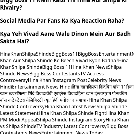
Rivalry?
Social Media Par Fans Ka Kya Reaction Raha?
Kya Yeh Vivad Aane Wale Dinon Mein Aur Badh
Sakta Hai?
HinaKhan
ShilpaShinde
BiggBoss11
BiggBoss
Entertainment
Khan Aur Shilpa Shinde Ke Beech Vivad Kyon Badha?
Hina
Khan
Shilpa Shinde
Bigg Boss 11
Hina Khan News
Shilpa
Shinde News
Bigg Boss Contestants
TV Actress
Controversy
Hina Khan Instagram Post
Celebrity News
Hindi
Entertainment News Hindi
हिना खान
शिल्पा शिंदे
बिग बॉस 11
हिना
खान खबर
शिल्पा शिंदे विवाद
टीवी एक्ट्रेस विवाद
हिना खान इंस्टाग्राम पोस्ट
बिग
बॉस कंटेस्टेंट्स
सेलिब्रिटी न्यूज़
हिंदी मनोरंजन समाचार
Hina Khan Shilpa
Shinde Controversy
Hina Khan Latest News
Shilpa Shinde
Latest Statement
Hina Khan Shilpa Shinde Fight
Hina Khan
PM Modi Appeal
Shilpa Shinde Instagram Story
Hina Khan
vs Shilpa Shinde
TV Industry Latest Controversy
Bigg Boss
Contestants News
Entertainment News Today