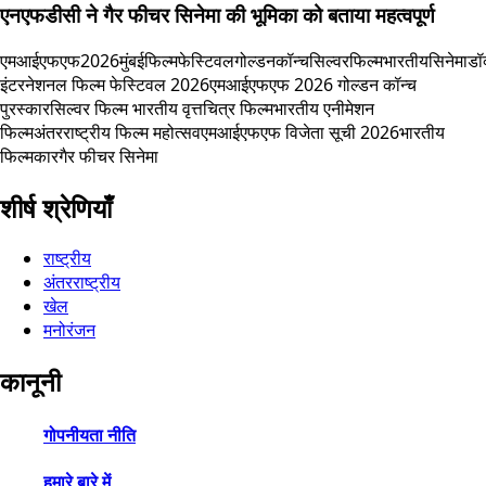
एनएफडीसी ने गैर फीचर सिनेमा की भूमिका को बताया महत्वपूर्ण
एमआईएफएफ2026
मुंबईफिल्मफेस्टिवल
गोल्डनकॉन्च
सिल्वरफिल्म
भारतीयसिनेमा
डॉक
इंटरनेशनल फिल्म फेस्टिवल 2026
एमआईएफएफ 2026 गोल्डन कॉन्च
पुरस्कार
सिल्वर फिल्म भारतीय वृत्तचित्र फिल्म
भारतीय एनीमेशन
फिल्म
अंतरराष्ट्रीय फिल्म महोत्सव
एमआईएफएफ विजेता सूची 2026
भारतीय
फिल्मकार
गैर फीचर सिनेमा
शीर्ष श्रेणियाँ
राष्ट्रीय
अंतरराष्ट्रीय
खेल
मनोरंजन
कानूनी
गोपनीयता नीति
हमारे बारे में