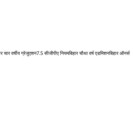
ार चार वर्षीय ग्रेजुएशन
7.5 सीजीपीए नियम
बिहार चौथा वर्ष एडमिशन
बिहार ऑनर्स