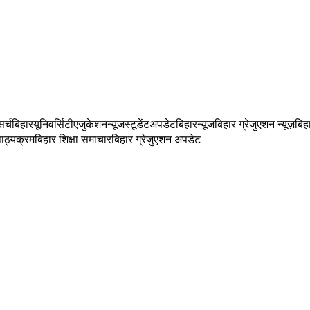
र्च
बिहारयूनिवर्सिटी
एजुकेशनन्यूज
स्टूडेंटअपडेट
बिहारन्यूज
बिहार ग्रेजुएशन न्यूज़
बिह
पाठ्यक्रम
बिहार शिक्षा समाचार
बिहार ग्रेजुएशन अपडेट