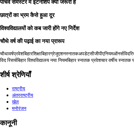
पांचवें सेमेस्टर में इंटर्नशिप क्यों जरूरी है
छात्रों का भ्रम कैसे हुआ दूर
विश्वविद्यालयों को कब जारी होंगे नए निर्देश
चौथे वर्ष की पढ़ाई का नया प्रारूप
चौथावर्षप्रवेश
बिहारशिक्षा
बिहारग्रेजुएशन
स्नातकअपडेट
सीजीपीएनियम
ऑनर्सविदरिस
विद रिसर्च
बिहार विश्वविद्यालय नया नियम
बिहार स्नातक प्रवेश
चार वर्षीय स्नातक 
शीर्ष श्रेणियाँ
राष्ट्रीय
अंतरराष्ट्रीय
खेल
मनोरंजन
कानूनी