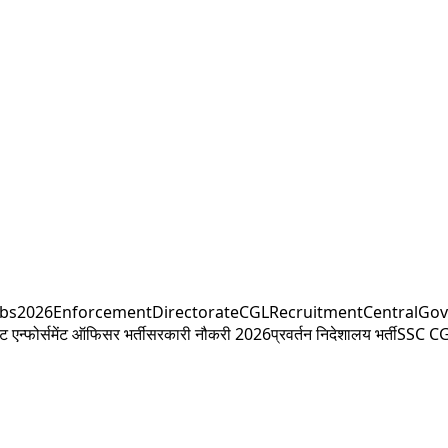
obs2026
EnforcementDirectorate
CGLRecruitment
CentralGo
ंट एन्फोर्समेंट ऑफिसर भर्ती
सरकारी नौकरी 2026
प्रवर्तन निदेशालय भर्ती
SSC CG