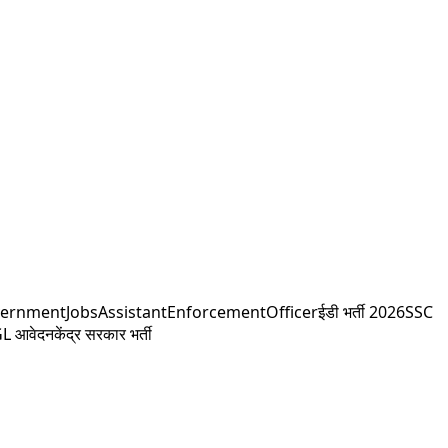
vernmentJobs
AssistantEnforcementOfficer
ईडी भर्ती 2026
SSC
L आवेदन
केंद्र सरकार भर्ती