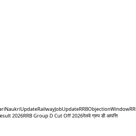
ariNaukriUpdate
RailwayJobUpdate
RRBObjectionWindow
RR
esult 2026
RRB Group D Cut Off 2026
रेलवे ग्रुप डी आपत्ति