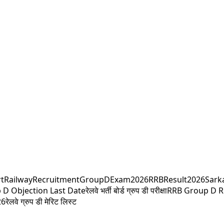
t
RailwayRecruitment
GroupDExam2026
RRBResult2026
Sark
 D Objection Last Date
रेलवे भर्ती बोर्ड ग्रुप डी परीक्षा
RRB Group D R
26
रेलवे ग्रुप डी मेरिट लिस्ट