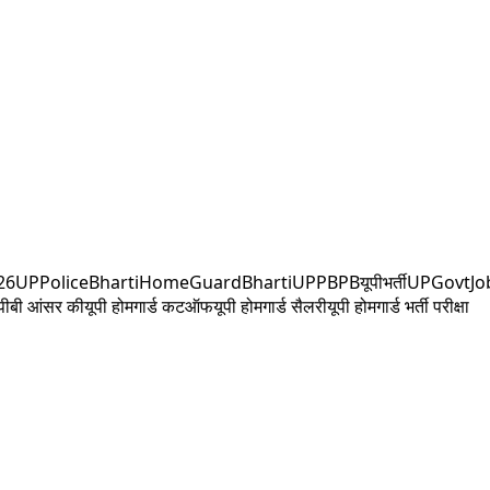
26
UPPoliceBharti
HomeGuardBharti
UPPBPB
यूपीभर्ती
UPGovtJo
ीपीबी आंसर की
यूपी होमगार्ड कटऑफ
यूपी होमगार्ड सैलरी
यूपी होमगार्ड भर्ती परीक्षा