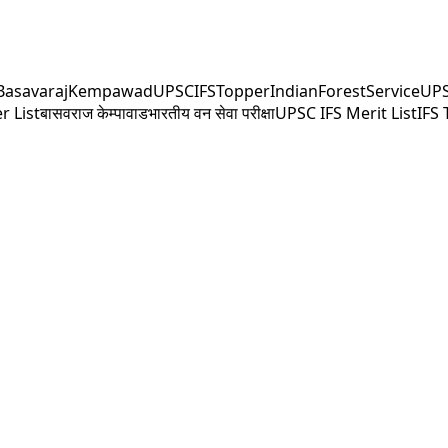
BasavarajKempawad
UPSCIFSTopper
IndianForestService
UP
r List
बासवराज केम्पावाड
भारतीय वन सेवा परीक्षा
UPSC IFS Merit List
IFS