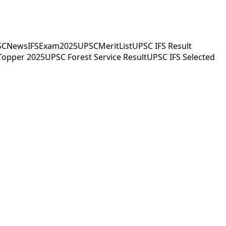
SCNews
IFSExam2025
UPSCMeritList
UPSC IFS Result
 Topper 2025
UPSC Forest Service Result
UPSC IFS Selected