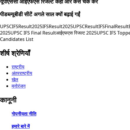
यूपीएससी आईएफएस रिजल्ट कहां और कैसे चेक करें
पीडब्ल्यूबीडी सीटें अगले साल क्यों बढ़ाई गईं
UPSCIFSResult2025
IFSResult2025
UPSCResult
IFSFinalResult
2025
UPSC IFS Final Result
आईएफएस रिजल्ट 2025
UPSC IFS Toppe
Candidates List
शीर्ष श्रेणियाँ
राष्ट्रीय
अंतरराष्ट्रीय
खेल
मनोरंजन
कानूनी
गोपनीयता नीति
हमारे बारे में