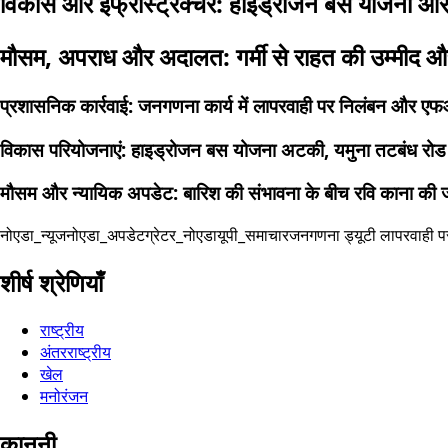
विकास और इंफ्रास्ट्रक्चर: हाइड्रोजन बस योजना औ
मौसम, अपराध और अदालत: गर्मी से राहत की उम्मीद और 
प्रशासनिक कार्रवाई: जनगणना कार्य में लापरवाही पर निलंबन और ए
विकास परियोजनाएं: हाइड्रोजन बस योजना अटकी, यमुना तटबंध रोड क
मौसम और न्यायिक अपडेट: बारिश की संभावना के बीच रवि काना की ज
नोएडा_न्यूज
नोएडा_अपडेट
ग्रेटर_नोएडा
यूपी_समाचार
जनगणना ड्यूटी लापरवाही प
शीर्ष श्रेणियाँ
राष्ट्रीय
अंतरराष्ट्रीय
खेल
मनोरंजन
कानूनी