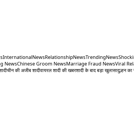
s
InternationalNews
RelationshipNews
TrendingNews
Shock
ng News
Chinese Groom News
Marriage Fraud News
Viral Re
शादी
चीन की अजीब शादी
वायरल शादी की खबर
शादी के बाद बड़ा खुलासा
दुल्हन क