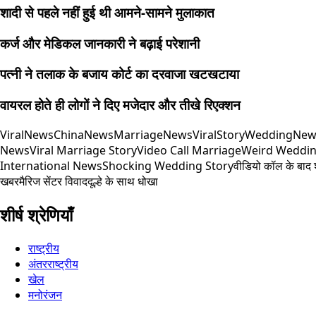
शादी से पहले नहीं हुई थी आमने-सामने मुलाकात
कर्ज और मेडिकल जानकारी ने बढ़ाई परेशानी
पत्नी ने तलाक के बजाय कोर्ट का दरवाजा खटखटाया
वायरल होते ही लोगों ने दिए मजेदार और तीखे रिएक्शन
ViralNews
ChinaNews
MarriageNews
ViralStory
WeddingNew
News
Viral Marriage Story
Video Call Marriage
Weird Weddi
International News
Shocking Wedding Story
वीडियो कॉल के बाद 
खबर
मैरिज सेंटर विवाद
दूल्हे के साथ धोखा
शीर्ष श्रेणियाँ
राष्ट्रीय
अंतरराष्ट्रीय
खेल
मनोरंजन