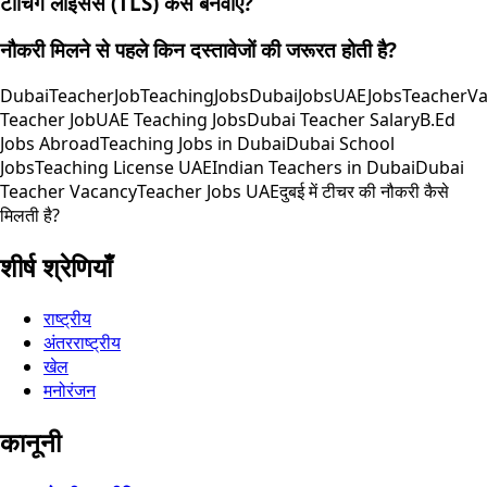
टीचिंग लाइसेंस (TLS) कैसे बनवाएं?
नौकरी मिलने से पहले किन दस्तावेजों की जरूरत होती है?
DubaiTeacherJob
TeachingJobs
DubaiJobs
UAEJobs
TeacherV
Teacher Job
UAE Teaching Jobs
Dubai Teacher Salary
B.Ed
Jobs Abroad
Teaching Jobs in Dubai
Dubai School
Jobs
Teaching License UAE
Indian Teachers in Dubai
Dubai
Teacher Vacancy
Teacher Jobs UAE
दुबई में टीचर की नौकरी कैसे
मिलती है?
शीर्ष श्रेणियाँ
राष्ट्रीय
अंतरराष्ट्रीय
खेल
मनोरंजन
कानूनी