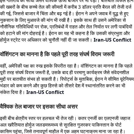
इस गतिरोध का सीधा असर वैश्विक ऊर्जा बाजार पर भी पड़ा। बातचीत विफल होने
की खबरों के बीच कच्चे तेल की कीमतों में करीब 3 डॉलर प्रति बैरल की तेजी दर्ज
की गई, जिससे बाजार में चिंता और बढ़ गई है। ईरान ने अपने जवाब में युद्ध से हुए
नुकसान के लिए मुआवजे की मांग भी रखी है। इसके साथ ही उसने अमेरिका से
नौसैनिक गतिविधियों पर रोक, प्रतिबंधों में राहत और तेल निर्यात पर लगी पाबंदियों
को हटाने की मांग दोहराई है। ईरान का यह भी कहना है कि उसकी संप्रभुता और
होर्मुज स्ट्रेट पर अधिकार को चुनौती नहीं दी जा सकती।
Iran-US Conflict
वॉशिंगटन का मानना है कि पहले पूरी तरह संघर्ष विराम जरूरी
वहीं, अमेरिकी पक्ष का रुख इसके विपरीत रहा है। वॉशिंगटन का मानना है कि पहले
पूरी तरह संघर्ष विराम जरूरी है, उसके बाद ही परमाणु कार्यक्रम जैसे संवेदनशील
मुद्दों पर बातचीत संभव हो सकती है। रिपोर्ट्स के मुताबिक, ईरान ने सीमित यूरेनियम
भंडार को कम करने और कुछ हिस्से को तीसरे देश में स्थानांतरित करने का भी
संकेत दिया है।
Iran-US Conflict
वैश्विक तेल बाजार पर इसका सीधा असर
इसी बीच क्षेत्रीय स्तर पर हलचल भी तेज रही। कतर एनर्जी का एलएनजी जहाज
अल खरैतियात होर्मुज जलडमरूमध्य से सुरक्षित गुजरकर पाकिस्तान के पोर्ट
कासिम पहुंचा, जिसे तनावपूर्ण माहौल में एक अहम घटनाक्रम माना जा रहा है।