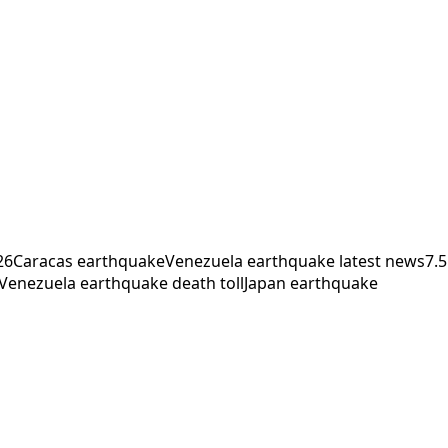
26
Caracas earthquake
Venezuela earthquake latest news
7.5
Venezuela earthquake death toll
Japan earthquake