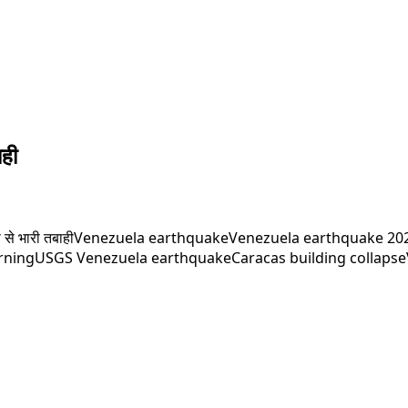
ाही
प से भारी तबाही
Venezuela earthquake
Venezuela earthquake 20
rning
USGS Venezuela earthquake
Caracas building collapse