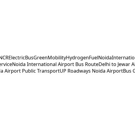
iNCR
ElectricBus
GreenMobility
HydrogenFuel
NoidaInternatio
ervice
Noida International Airport Bus Route
Delhi to Jewar A
a Airport Public Transport
UP Roadways Noida Airport
Bus G