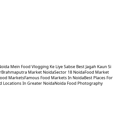
oida Mein Food Vlogging Ke Liye Sabse Best Jagah Kaun Si
r
Brahmaputra Market Noida
Sector 18 Noida
Food Market
Food Markets
Famous Food Markets In Noida
Best Places For
d Locations In Greater Noida
Noida Food Photography