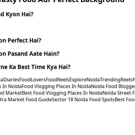
nd Kyon Hai?
on Perfect Hai?
yon Pasand Aate Hain?
ne Ka Best Time Kya Hai?
aDiaries
FoodLovers
FoodReels
ExploreNoida
TrendingReels
N
s In Noida
Food Vlogging Places In Noida
Noida Food Blogge
od Market
Best Food Vlogging Places In Noida
Noida Street 
ra Market Food Guide
Sector 18 Noida Food Spots
Best Foo