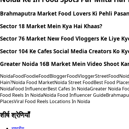
Brahmaputra Market Food Lovers Ki Pehli Pasa
Sector 18 Market Mein Kya Hai Khaas?
Sector 76 Market New Food Vloggers Ke Liye Ky
Sector 104 Ke Cafes Social Media Creators Ko K
Greater Noida 16B Market Mein Video Shoot Kar
NoidaFood
Foodie
FoodBlogger
FoodVlogger
StreetFood
Noid
Hain?
Noida Food Market
Noida Street Food
Best Food Place
Noida
Food Influencer
Best Cafes In Noida
Greater Noida Fo
Food Reels In Noida
Noida Food Influencer Guide
Brahmaput
Places
Viral Food Reels Locations In Noida
शीर्ष श्रेणियाँ
राष्ट्रीय