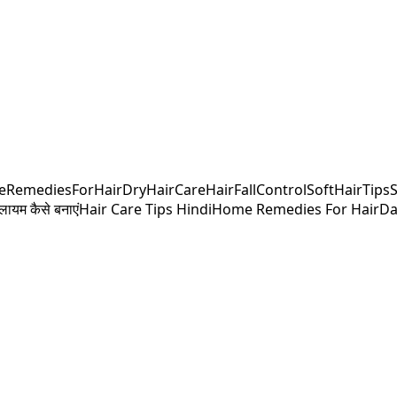
RemediesForHair
DryHairCare
HairFallControl
SoftHairTips
ुलायम कैसे बनाएं
Hair Care Tips Hindi
Home Remedies For Hair
Da