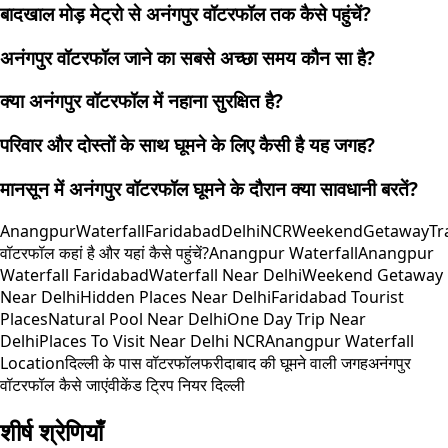
बादखाल मोड़ मेट्रो से अनंगपुर वॉटरफॉल तक कैसे पहुंचें?
अनंगपुर वॉटरफॉल जाने का सबसे अच्छा समय कौन सा है?
क्या अनंगपुर वॉटरफॉल में नहाना सुरक्षित है?
परिवार और दोस्तों के साथ घूमने के लिए कैसी है यह जगह?
मानसून में अनंगपुर वॉटरफॉल घूमने के दौरान क्या सावधानी बरतें?
AnangpurWaterfall
Faridabad
DelhiNCR
WeekendGetaway
Tr
वॉटरफॉल कहां है और यहां कैसे पहुंचें?
Anangpur Waterfall
Anangpur
Waterfall Faridabad
Waterfall Near Delhi
Weekend Getaway
Near Delhi
Hidden Places Near Delhi
Faridabad Tourist
Places
Natural Pool Near Delhi
One Day Trip Near
Delhi
Places To Visit Near Delhi NCR
Anangpur Waterfall
Location
दिल्ली के पास वॉटरफॉल
फरीदाबाद की घूमने वाली जगह
अनंगपुर
वॉटरफॉल कैसे जाएं
वीकेंड ट्रिप नियर दिल्ली
शीर्ष श्रेणियाँ