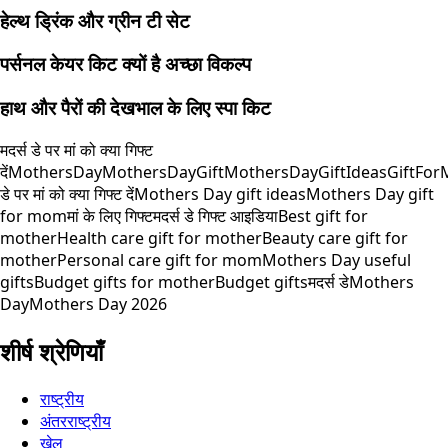
हेल्थ ड्रिंक और ग्रीन टी सेट
पर्सनल केयर किट क्यों है अच्छा विकल्प
हाथ और पैरों की देखभाल के लिए स्पा किट
मदर्स डे पर मां को क्या गिफ्ट
दें
MothersDay
MothersDayGift
MothersDayGiftIdeas
GiftFor
डे पर मां को क्या गिफ्ट दें
Mothers Day gift ideas
Mothers Day gift
for mom
मां के लिए गिफ्ट
मदर्स डे गिफ्ट आइडिया
Best gift for
mother
Health care gift for mother
Beauty care gift for
mother
Personal care gift for mom
Mothers Day useful
gifts
Budget gifts for mother
Budget gifts
मदर्स डे
Mothers
Day
Mothers Day 2026
शीर्ष श्रेणियाँ
राष्ट्रीय
अंतरराष्ट्रीय
खेल