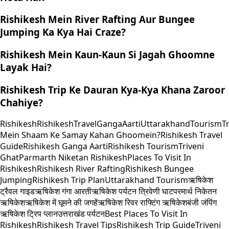
Rishikesh Mein River Rafting Aur Bungee
Jumping Ka Kya Hai Craze?
Rishikesh Mein Kaun-Kaun Si Jagah Ghoomne
Layak Hai?
Rishikesh Trip Ke Dauran Kya-Kya Khana Zaroor
Chahiye?
Rishikesh
RishikeshTravel
GangaAarti
UttarakhandTourism
T
Mein Shaam Ke Samay Kahan Ghoomein?
Rishikesh Travel
Guide
Rishikesh Ganga Aarti
Rishikesh Tourism
Triveni
Ghat
Parmarth Niketan Rishikesh
Places To Visit In
Rishikesh
Rishikesh River Rafting
Rishikesh Bungee
Jumping
Rishikesh Trip Plan
Uttarakhand Tourism
ऋषिकेश
ट्रैवल गाइड
ऋषिकेश गंगा आरती
ऋषिकेश पर्यटन त्रिवेणी घाट
परमार्थ निकेतन
ऋषिकेश
ऋषिकेश में घूमने की जगहें
ऋषिकेश रिवर राफ्टिंग ऋषिकेश
बंजी जंपिंग
ऋषिकेश ट्रिप प्लान
उत्तराखंड पर्यटन
Best Places To Visit In
Rishikesh
Rishikesh Travel Tips
Rishikesh Trip Guide
Triveni