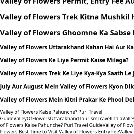
Valley of Flowers Permit, Entry Fee Au
Valley of Flowers Trek Kitna Mushkil 
Valley of Flowers Ghoomne Ka Sabse 
Valley of Flowers Uttarakhand Kahan Hai Aur K
Valley of Flowers Ke Liye Permit Kaise Milega?
Valley of Flowers Trek Ke Liye Kya-Kya Saath Le
July Aur August Mein Valley of Flowers Kyon Di
Valley of Flowers Mein Kitni Prakar Ke Phool D
Valley of Flowers Kaise Pahunche? Puri Travel
Guide
ValleyOfFlowers
UttarakhandTourism
TravelIndia
Vall
of Flowers Kaise Pahunche? Puri Travel Guide
Valley of Flow
Flowers Best Time to Visi
t Valley of Flowers Entry Fee
Valley