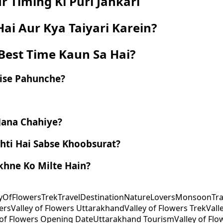
r Timing Ki Puri Jankari
Hai Aur Kya Taiyari Karein?
Best Time Kaun Sa Hai?
aise Pahunche?
 Jana Chahiye?
khti Hai Sabse Khoobsurat?
ekhne Ko Milte Hain?
eyOfFlowersTrek
TravelDestination
NatureLovers
MonsoonTra
ers
Valley of Flowers Uttarakhand
Valley of Flowers Trek
Vall
 of Flowers Opening Date
Uttarakhand Tourism
Valley of Flo