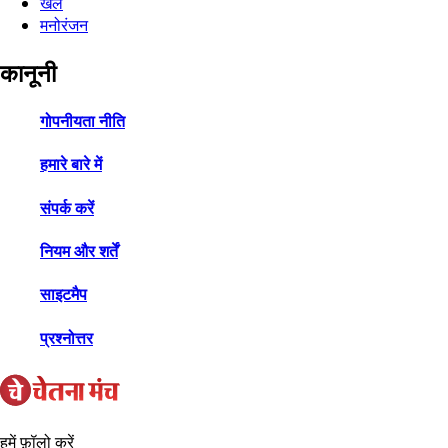
खेल
मनोरंजन
कानूनी
गोपनीयता नीति
हमारे बारे में
संपर्क करें
नियम और शर्तें
साइटमैप
प्रश्नोत्तर
हमें फ़ॉलो करें