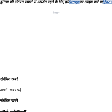
दुनिया
की
लेटेस्ट
खबरों
से
अपडेट
रहने
के
लिए
हमें
फेसबुक
पर
लाइक
करें
या
ट्विटर
विज्ञापन
संबंधित खबरें
अगली खबर पढ़ें
संबंधित खबरें