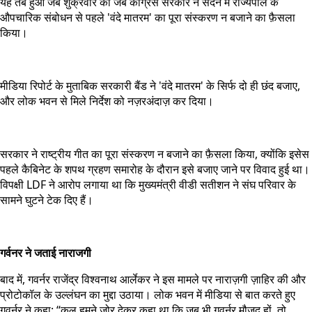
यह तब हुआ जब शुक्रवार को जब कांग्रेस सरकार ने सदन में राज्यपाल के
औपचारिक संबोधन से पहले 'वंदे मातरम' का पूरा संस्करण न बजाने का फ़ैसला
किया।
मीडिया रिपोर्ट के मुताबिक सरकारी बैंड ने 'वंदे मातरम' के सिर्फ दो ही छंद बजाए,
और लोक भवन से मिले निर्देश को नज़रअंदाज़ कर दिया।
सरकार ने राष्ट्रीय गीत का पूरा संस्करण न बजाने का फ़ैसला किया, क्योंकि इसेस
पहले कैबिनेट के शपथ ग्रहण समारोह के दौरान इसे बजाए जाने पर विवाद हुई था।
विपक्षी LDF ने आरोप लगाया था कि मुख्यमंत्री वीडी सतीशन ने संघ परिवार के
सामने घुटने टेक दिए हैं।
गर्वनर ने जताई नाराजगी
बाद में, गवर्नर राजेंद्र विश्वनाथ आर्लेकर ने इस मामले पर नाराज़गी ज़ाहिर की और
प्रोटोकॉल के उल्लंघन का मुद्दा उठाया। लोक भवन में मीडिया से बात करते हुए
गवर्नर ने कहा: “कल हमने ज़ोर देकर कहा था कि जब भी गवर्नर मौजूद हों, तो