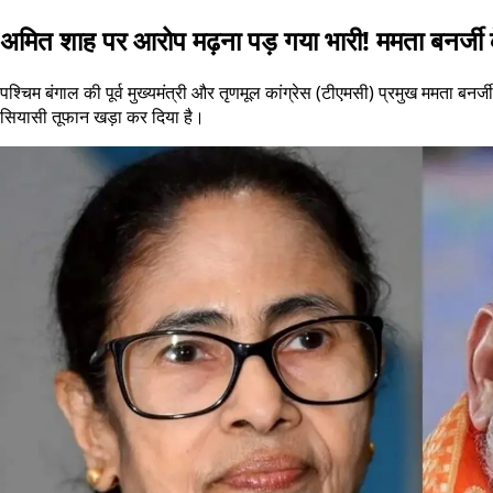
अमित शाह पर आरोप मढ़ना पड़ गया भारी! ममता बनर्जी
पश्चिम बंगाल की पूर्व मुख्यमंत्री और तृणमूल कांग्रेस (टीएमसी) प्रमुख ममता बनर
सियासी तूफान खड़ा कर दिया है।