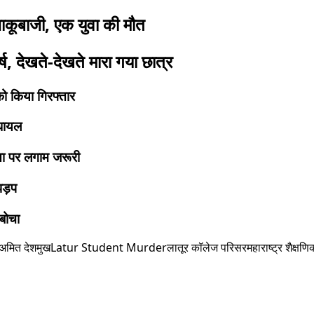
चाकूबाजी, एक युवा की मौत
ष, देखते-देखते मारा गया छात्र
 को किया गिरफ्तार
 घायल
ंसा पर लगाम जरूरी
झड़प
दबोचा
ा अमित देशमुख
Latur Student Murder
लातूर कॉलेज परिसर
महाराष्ट्र शैक्षणि