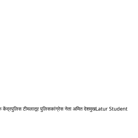
क केंद्र
पुलिस टीम
लातूर पुलिस
कांग्रेस नेता अमित देशमुख
Latur Student