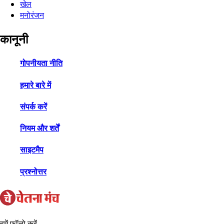
खेल
मनोरंजन
कानूनी
गोपनीयता नीति
हमारे बारे में
संपर्क करें
नियम और शर्तें
साइटमैप
प्रश्नोत्तर
हमें फ़ॉलो करें