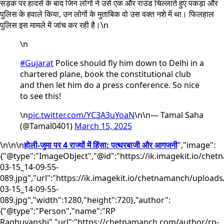
सड़क पर हादसे के बाद जिन लोगों ने उसे एक और राउंड चिल्लाते हुए पकड़ा और
पुलिस के हवाले किया, उन लोगों के मुताबिक वो उस वक्त नशे में था। फिलहाल
पुलिस इस मामले में जांच कर रही है।\n
\n
#Gujarat
Police should fly him down to Delhi in a
chartered plane, book the constitutional club
and then let him do a press conference. So nice
to see this!
\n
pic.twitter.com/YC3A3uYoaN
\n\n— Tamal Saha
(@Tamal0401)
March 15, 2025
\n
\n\n
होली-जुमा पर 4 राज्यों में हिंसा: पत्थरबाजी और आगजनी
","image":
{"@type":"ImageObject","@id":"https://ik.imagekit.io/che
03-15_14-09-55-
089.jpg","url":"https://ik.imagekit.io/chetnamanch/uploads
03-15_14-09-55-
089.jpg","width":1280,"height":720},"author":
{"@type":"Person","name":"RP
Raghuvanshi","url":"https://chetnamanch.com/author/rp-