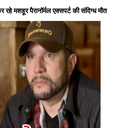
 मशहूर पैरानॉर्मल एक्सपर्ट की संदिग्ध मौत