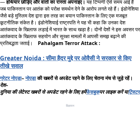
—
हथियार छोड़िए और वार्ता का रास्ता अपनाइए।
यह टिप्पणी ऐसे समय आई है
जब पाकिस्तान पर आतंक को परोक्ष समर्थन देने के आरोप लगते रहे हैं। इंडोनेशिया
जैसे बड़े मुस्लिम देश द्वारा इस तरह का बयान पाकिस्तान के लिए एक मजबूत
कूटनीतिक संकेत है। इंडोनेशियाई राष्ट्रपति ने यह भी कहा कि उनका देश
आतंकवाद के खिलाफ लड़ाई में भारत के साथ खड़ा है। दोनों देशों ने इस अवसर पर
आतंकवाद के खिलाफ सहयोग और सुरक्षा मामलों में आपसी समझ बढ़ाने की
प्रतिबद्धता जताई।
Pahalgam Terror Attack :
Greater Noida : सीमा हैदर मुद्दे पर ओवैसी ने सरकार से किए
तीखे सवाल
ग्रेटर
नोएडा
–
नोएडा
की
खबरों
से
अपडेट
रहने
के
लिए
चेतना
मंच
से
जुड़े
रहें।
देश
–
दुनिया
की
लेटेस्ट
खबरों
से
अपडेट
रहने
के
लिए
हमें
फेसबुक
पर
लाइक
करें
या
ट्विटर
विज्ञापन