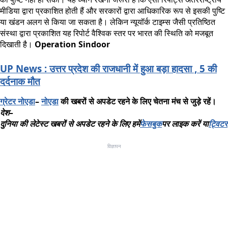
मीडिया द्वारा प्रकाशित होती हैं और सरकारों द्वारा आधिकारिक रूप से इसकी पुष्टि
या खंडन अलग से किया जा सकता है। लेकिन न्यूयॉर्क टाइम्स जैसी प्रतिष्ठित
संस्था द्वारा प्रकाशित यह रिपोर्ट वैश्विक स्तर पर भारत की स्थिति को मजबूत
दिखाती है।
Operation Sindoor
UP News : उत्तर प्रदेश की राजधानी में हुआ बड़ा हादसा , 5 की
दर्दनाक मौत
ग्रेटर
नोएडा
–
नोएडा
की
खबरों
से
अपडेट
रहने
के
लिए
चेतना
मंच
से
जुड़े
रहें।
देश
–
दुनिया
की
लेटेस्ट
खबरों
से
अपडेट
रहने
के
लिए
हमें
फेसबुक
पर
लाइक
करें
या
ट्विटर
विज्ञापन