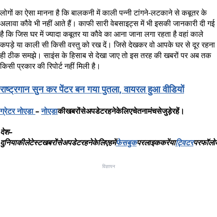
लोगों का ऐसा मानना है कि बालकनी में काली पन्नी टांगने-लटकाने से कबूतर के
अलावा कौवे भी नहीं आते हैं। काफी सारी वेबसाइट्स में भी इसकी जानकारी दी गई
है कि जिस घर में ज्यादा कबूतर या कौवे का आना जाना लगा रहता है वहां काले
कपड़े या काली सी किसी वस्तु को रख दें। जिसे देखकर वो आपके घर से दूर रहना
ही ठीक समझे। साइंस के हिसाब से देखा जाए तो इस तरह की खबरों पर अब तक
किसी प्रकार की रिपोर्ट नहीं मिली है।
राष्ट्रगान सुन कर पेंटर बन गया पुतला, वायरल हुआ वीडियों
ग्रेटर नोएडा
–
नोएडा
की
खबरों
से
अपडेट
रहने
के
लिए
चेतना
मंच
से
जुड़े
रहें।
देश
–
दुनिया
की
लेटेस्ट
खबरों
से
अपडेट
रहने
के
लिए
हमें
फेसबुक
पर
लाइक
करें
या
ट्विटर
पर
फॉलो
विज्ञापन