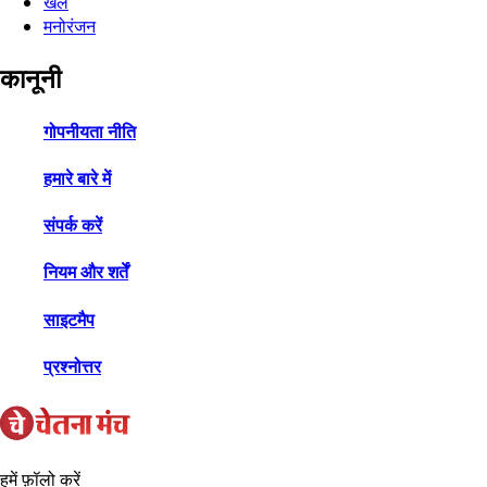
खेल
मनोरंजन
कानूनी
गोपनीयता नीति
हमारे बारे में
संपर्क करें
नियम और शर्तें
साइटमैप
प्रश्नोत्तर
हमें फ़ॉलो करें