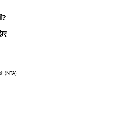
गी?
झिए
ेंसी (NTA)