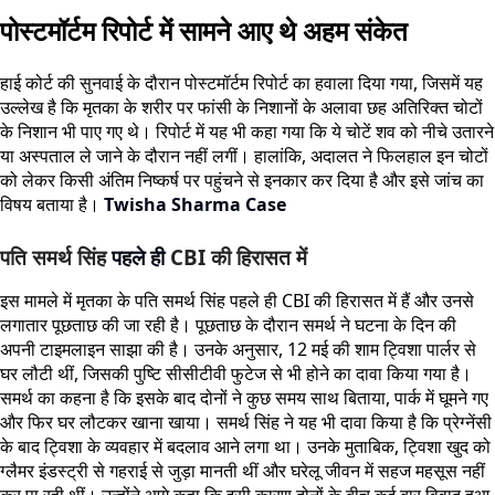
पोस्टमॉर्टम रिपोर्ट में सामने आए थे अहम संकेत
हाई कोर्ट की सुनवाई के दौरान पोस्टमॉर्टम रिपोर्ट का हवाला दिया गया, जिसमें यह
उल्लेख है कि मृतका के शरीर पर फांसी के निशानों के अलावा छह अतिरिक्त चोटों
के निशान भी पाए गए थे। रिपोर्ट में यह भी कहा गया कि ये चोटें शव को नीचे उतारने
या अस्पताल ले जाने के दौरान नहीं लगीं। हालांकि, अदालत ने फिलहाल इन चोटों
को लेकर किसी अंतिम निष्कर्ष पर पहुंचने से इनकार कर दिया है और इसे जांच का
विषय बताया है।
Twisha Sharma Case
पति समर्थ सिंह
पहले ही
CBI की हिरासत में
इस मामले में मृतका के पति समर्थ सिंह पहले ही CBI की हिरासत में हैं और उनसे
लगातार पूछताछ की जा रही है। पूछताछ के दौरान समर्थ ने घटना के दिन की
अपनी टाइमलाइन साझा की है। उनके अनुसार, 12 मई की शाम ट्विशा पार्लर से
घर लौटी थीं, जिसकी पुष्टि सीसीटीवी फुटेज से भी होने का दावा किया गया है।
समर्थ का कहना है कि इसके बाद दोनों ने कुछ समय साथ बिताया, पार्क में घूमने गए
और फिर घर लौटकर खाना खाया। समर्थ सिंह ने यह भी दावा किया है कि प्रेग्नेंसी
के बाद ट्विशा के व्यवहार में बदलाव आने लगा था। उनके मुताबिक, ट्विशा खुद को
ग्लैमर इंडस्ट्री से गहराई से जुड़ा मानती थीं और घरेलू जीवन में सहज महसूस नहीं
कर पा रही थीं। उन्होंने आगे कहा कि इसी कारण दोनों के बीच कई बार विवाद हुआ,