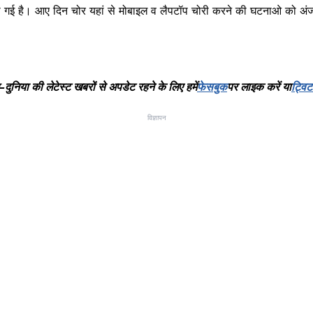
आम हो गई है। आए दिन चोर यहां से मोबाइल व लैपटॉप चोरी करने की घटनाओ को अंज
–
दुनिया
की
लेटेस्ट
खबरों
से
अपडेट
रहने
के
लिए
हमें
फेसबुक
पर
लाइक
करें
या
ट्विट
विज्ञापन