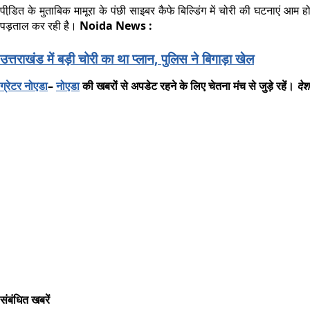
पीडि़त के मुताबिक मामूरा के पंछी साइबर कैफे बिल्डिंग में चोरी की घटनाएं 
पड़ताल कर रही है।
Noida News :
उत्तराखंड में बड़ी चोरी का था प्लान, पुलिस ने बिगाड़ा खेल
ग्रेटर
नोएडा
–
नोएडा
की
खबरों
से
अपडेट
रहने
के
लिए
चेतना
मंच
से
जुड़े
रहें।
देश
संबंधित खबरें