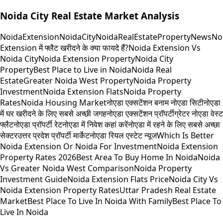
Noida City Real Estate Market Analysis
NoidaExtension
NoidaCity
NoidaRealEstate
PropertyNews
No
Extension में फ्लैट खरीदने के क्या फायदे हैं?
Noida Extension Vs
Noida City
Noida Extension Property
Noida City
Property
Best Place to Live in Noida
Noida Real
Estate
Greater Noida West Property
Noida Property
Investment
Noida Extension Flats
Noida Property
Rates
Noida Housing Market
नोएडा एक्सटेंशन बनाम नोएडा सिटी
नोएडा
में घर खरीदने के लिए सबसे अच्छी जगह
नोएडा एक्सटेंशन प्रॉपर्टी
ग्रेटर नोएडा वेस्ट
फ्लैट
नोएडा प्रॉपर्टी रेट
नोएडा में निवेश कहां करें
नोएडा में रहने के लिए सबसे अच्छा
सेक्टर
उत्तर प्रदेश प्रॉपर्टी मार्केट
नोएडा रियल एस्टेट न्यूज
Which Is Better
Noida Extension Or Noida For Investment
Noida Extension
Property Rates 2026
Best Area To Buy Home In Noida
Noida
Vs Greater Noida West Comparison
Noida Property
Investment Guide
Noida Extension Flats Price
Noida City Vs
Noida Extension Property Rates
Uttar Pradesh Real Estate
Market
Best Place To Live In Noida With Family
Best Place To
Live In Noida