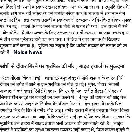
अलीगढ़ निवासी कृष्ण कुमार ने दर्ज कराई रिपोर्ट में बताया कि वह 22 मई की शाम
को दिल्ली से अपनी बाइक पर सवार होकर अपने घर जा रहा था। रघुपति क्षेत्र में
उसके आगे चल रही सफेद रंग की मारुति ब्रेजा कार के चालक ने अचानक तेज
कट मार दिया, इस कारण उसकी बाइक कार से टकराकर अनियंत्रित होकर सडक़
पर गिर गई। हादसे के बाद कार चालक मौके से फरार हो गया। इस हादसे में उसे
गंभीर चोटें आईं और उपचार के लिए अस्पताल में भर्ती कराया गया जहां उसके हाथ
में तीन जगह फ्रैक्चर होने का पता चला। पीडि़त ने कार चालक के खिलाफ
मुकदमा दर्ज कराया है। पुलिस का कहना है कि आरोपी चालक की तलाश की जा
रही है।
Noida News
आंधी से दीवार गिरने पर श्रमिक की मौत, साइट इंचार्ज पर मुकदमा
ग्रेटर नोएडा (चेतना मंच)। थाना सूरजपुर क्षेत्र में आंधी-तूफान के कारण गिरी
दीवार की चपेट में आने से एक श्रमिक की मौत हो गई। मुंगेर, बिहार निवासी
आकाश ने दर्ज कराई रिपोर्ट में बताया कि उसके पिता रंजीत डेल्टा-1 सेक्टर में
निर्माणाधीन साइट पर मजदूरी का काम करते थे। 4 जून की दोपहर को आई तेज
आंधी के कारण साइट के निर्माणाधीन दीवार गिर गई। इस हादसे में उनके पिता
रणजीत सिंह के सिर में गंभीर चोट आई। गंभीर हालत में उन्हें कासना स्थित जिम्स
अस्पताल ले जाया गया, जहां चिकित्सकों ने उन्हें मृत घोषित कर दिया। आकाश के
मुताबिक इस हादसे में साइट इंचार्ज अली अकबर की लापरवाही रही है। साइट
इंचार्ज ने श्रमिकों को सुरक्षा उपकरण उपलब्ध नहीं कराए थे, जिस कारण हादसे में