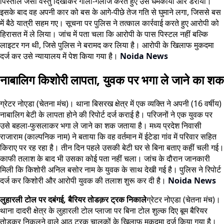
पिस्तौल जैसी वस्तु दिखाकर गाली-गलौज करते हुए उसे धमकाया और डराया।
इसके बाद वह अपनी कार को बस के आगे-पीछे तेज गति से घुमाने लगा, जिससे बस
में बैठे यात्री सहम गए। सूचना पर पुलिस ने तत्काल कार्रवाई करते हुए आरोपी को
हिरासत में ले लिया। जांच में पता चला कि आरोपी के पास पिस्टल नहीं बल्कि
लाइटर गन थी, जिसे पुलिस ने बरामद कर लिया है। आरोपी के खिलाफ मुकदमा
दर्ज कर उसे न्यायालय में पेश किया गया है।
Noida News
नाबालिग किशोरी लापता, युवक पर भगा ले जाने का शक
ग्रेटर नोएडा (चेतना मंच)। थाना बिसरख क्षेत्र में एक व्यक्ति ने अपनी (16 वर्षीय)
नाबालिग बेटी के लापता होने की रिपोर्ट दर्ज कराई है। परिजनों ने एक युवक पर
उसे बहला-फुसलाकर भगा ले जाने का शक जताया है। मध्य प्रदेश निवासी
राजाराम (काल्पनिक नाम) ने बताया कि वह वर्तमान में ईटेडा गांव में परिवार सहित
किराए पर रह रहा है। तीन दिन पहले उसकी बेटी घर से बिना बताए कहीं चली गई।
काफी तलाश के बाद भी उसका कोई पता नहीं चला। जांच के दौरान जानकारी
मिली कि किशोरी अनिल बसोर नाम के युवक के साथ देखी गई है। पुलिस ने रिपोर्ट
दर्ज कर किशोरी और आरोपी युवक की तलाश शुरू कर दी है।
Noida News
लुहारली टोल पर दबंगई, बैरियर तोडक़र ट्रक निकाले
ग्रेटर नोएडा (चेतना मंच)।
थाना दादरी क्षेत्र के लुहारली टोल प्लाजा पर बिना टोल शुल्क दिए बूम बैरियर
तोडक़र निकलने वाले आठ ट्रक चालकों के खिलाफ मुकदमा दर्ज किया गया है।