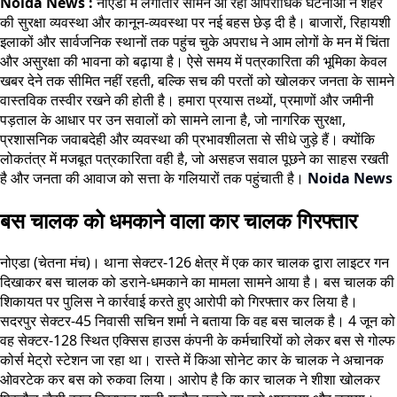
Noida News :
नोएडा में लगातार सामने आ रही आपराधिक घटनाओं ने शहर
की सुरक्षा व्यवस्था और कानून-व्यवस्था पर नई बहस छेड़ दी है। बाजारों, रिहायशी
इलाकों और सार्वजनिक स्थानों तक पहुंच चुके अपराध ने आम लोगों के मन में चिंता
और असुरक्षा की भावना को बढ़ाया है। ऐसे समय में पत्रकारिता की भूमिका केवल
खबर देने तक सीमित नहीं रहती, बल्कि सच की परतों को खोलकर जनता के सामने
वास्तविक तस्वीर रखने की होती है। हमारा प्रयास तथ्यों, प्रमाणों और जमीनी
पड़ताल के आधार पर उन सवालों को सामने लाना है, जो नागरिक सुरक्षा,
प्रशासनिक जवाबदेही और व्यवस्था की प्रभावशीलता से सीधे जुड़े हैं। क्योंकि
लोकतंत्र में मजबूत पत्रकारिता वही है, जो असहज सवाल पूछने का साहस रखती
है और जनता की आवाज को सत्ता के गलियारों तक पहुंचाती है।
Noida News
बस चालक को धमकाने वाला कार चालक गिरफ्तार
नोएडा (चेतना मंच)। थाना सेक्टर-126 क्षेत्र में एक कार चालक द्वारा लाइटर गन
दिखाकर बस चालक को डराने-धमकाने का मामला सामने आया है। बस चालक की
शिकायत पर पुलिस ने कार्रवाई करते हुए आरोपी को गिरफ्तार कर लिया है।
सदरपुर सेक्टर-45 निवासी सचिन शर्मा ने बताया कि वह बस चालक है। 4 जून को
वह सेक्टर-128 स्थित एक्सिस हाउस कंपनी के कर्मचारियों को लेकर बस से गोल्फ
कोर्स मेट्रो स्टेशन जा रहा था। रास्ते में किआ सोनेट कार के चालक ने अचानक
ओवरटेक कर बस को रुकवा लिया। आरोप है कि कार चालक ने शीशा खोलकर