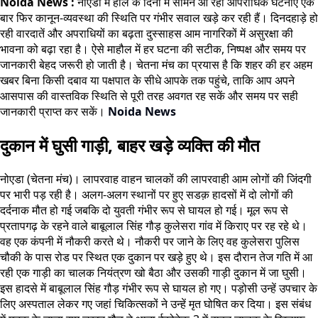
Noida News :
नोएडा में हाल के दिनों में सामने आ रही आपराधिक घटनाएं एक
बार फिर कानून-व्यवस्था की स्थिति पर गंभीर सवाल खड़े कर रही हैं। दिनदहाड़े हो
रही वारदातें और अपराधियों का बढ़ता दुस्साहस आम नागरिकों में असुरक्षा की
भावना को बढ़ा रहा है। ऐसे माहौल में हर घटना की सटीक, निष्पक्ष और समय पर
जानकारी बेहद जरूरी हो जाती है। चेतना मंच का प्रयास है कि शहर की हर अहम
खबर बिना किसी दबाव या पक्षपात के सीधे आपके तक पहुंचे, ताकि आप अपने
आसपास की वास्तविक स्थिति से पूरी तरह अवगत रह सकें और समय पर सही
जानकारी प्राप्त कर सकें।
Noida News
दुकान में घुसी गाड़ी, बाहर खड़े व्यक्ति की मौत
नोएडा (चेतना मंच)। लापरवाह वाहन चालकों की लापरवाही आम लोगों की जिंदगी
पर भारी पड़ रही है। अलग-अलग स्थानों पर हुए सडक़ हादसों में दो लोगों की
दर्दनाक मौत हो गई जबकि दो युवती गंभीर रूप से घायल हो गई। मूल रूप से
प्रतापगढ़ के रहने वाले बाबूलाल सिंह गौड़ कुलेसरा गांव में किराए पर रह रहे थे।
वह एक कंपनी में नौकरी करते थे। नौकरी पर जाने के लिए वह कुलेसरा पुलिस
चौकी के पास रोड पर स्थित एक दुकान पर खड़े हुए थे। इस दौरान तेज गति में आ
रही एक गाड़ी का चालक नियंत्रण खो बैठा और उसकी गाड़ी दुकान में जा घुसी।
इस हादसे में बाबूलाल सिंह गौड़ गंभीर रूप से घायल हो गए। पड़ोसी उन्हें उपचार के
लिए अस्पताल लेकर गए जहां चिकित्सकों ने उन्हें मृत घोषित कर दिया। इस संबंध