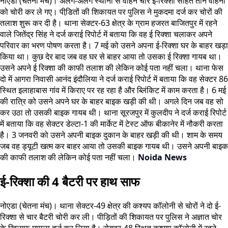
नोएडा (चेतना मंच)। अलग-अलग स्थानों से वाहन चोर ई-रिक्शा सहित तीन वाहनों
को चोरी कर ले गए। पीडि़तों की शिकायत पर पुलिस ने मुकदमा दर्ज कर चोरों की
तलाश शुरू कर दी है। थाना सेक्टर-63 क्षेत्र के ग्राम हजरत बाजितपुर में रहने
वाले जितेंद्र सिंह ने दर्ज कराई रिपोर्ट में बताया कि वह ई रिक्शा चलाकर अपने
परिवार का भरण पोषण करता है। 7 मई को उसने अपना ई-रिक्शा घर के बाहर खड़ा
किया था। कुछ देर बाद जब वह घर से बाहर आया तो उसका ई रिक्शा गायब था।
उसने अपने ई रिक्शा की काफी तलाश की लेकिन कोई पता नहीं चला। थाना फेस
दो में आगरा निवासी आनंद इंदौलिया ने दर्ज कराई रिपोर्ट में बताया कि वह सेक्टर 86
स्थित इलाहाबास गांव में किराए पर रह रहा है और ब्लिंकिट में काम करता है। 6 मई
की रात्रि को उसने अपने घर के बाहर बाइक खड़ी की थी। अगले दिन जब वह सो
कर उठा तो उसकी बाइक गायब थी। थाना सूरजपुर में कुलदीप ने दर्ज कराई रिपोर्ट
में बताया कि वह सेक्टर डेल्टा-1 की मार्केट में टेस्ट ऑफ बीकानेर में नौकरी करता
है। 3 जनवरी को उसने अपनी बाइक दुकान के बाहर खड़ी की थी। शाम के समय
जब वह ड्यूटी खत्म कर बाहर आया तो उसकी बाइक गायब थी। उसने अपनी बाइक
की काफी तलाश की लेकिन कोई पता नहीं चला।
Noida News
ई-रिक्शा की 4 बैटरी पर हाथ साफ
नोएडा (चेतना मंच)। थाना सेक्टर-49 क्षेत्र की कश्यप कॉलोनी से चोरों ने दो ई-
रिक्शा से चार बैटरी चोरी कर ली। पीड़ितों की शिकायत पर पुलिस ने अज्ञात चोर
के खिलाफ मामला दर्ज कर लिया है। सेक्टर-48 स्थित कश्यप कॉलोनी में रहने