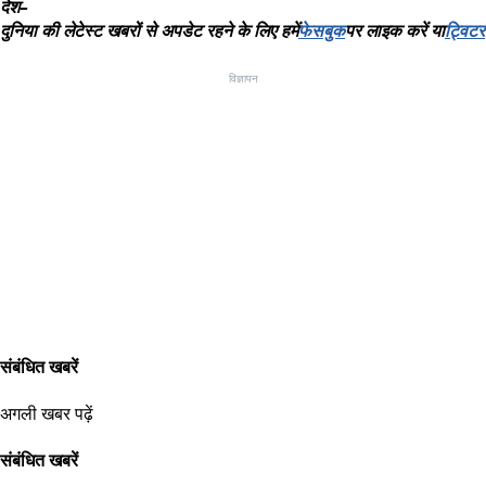
देश
–
दुनिया
की
लेटेस्ट
खबरों
से
अपडेट
रहने
के
लिए
हमें
फेसबुक
पर
लाइक
करें
या
ट्विटर
विज्ञापन
संबंधित खबरें
अगली खबर पढ़ें
संबंधित खबरें